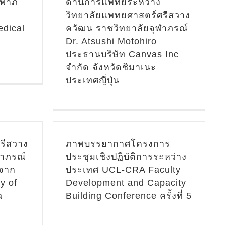
วิเทศน์
ุฬาภ
ด้านการแพทย์ระหว่าง
วิทยาลัยแพทยศาสตร์ศรีสวาง
/กิจกรรม
edical
ควัฒน ราชวิทยาลัยจุฬาภรณ์
่าวสาร/
Dr. Atsushi Motohiro
ประธานบริษัท Canvas Inc
วม
จำกัด จังหวัดชิมาเนะ
ครงการ
ประเทศญี่ปุ่น
ารระหว่าง
Faculty
Capacity
ครั้งที่ 5
รีสวาง
ภาพบรรยากาศโครงการ
ข่าวสาร/
ฬาภรณ์
ประชุมเชิงปฏิบัติการระหว่าง
มพันธ์ -
รจาก
ประเทศ UCL-CRA Faculty
y of
Development and Capacity
รม รวม
ครงการ
a
Building Conference ครั้งที่ 5
aculty
Capacity