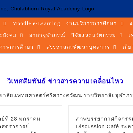
Moodle e-Learning
งานบริการการศึกษา
ง
ะสังคม
อาสาจุฬาภรณ์
วิจัยและนวัตกรรม
เ
ณภาพการศึกษา
สรรหาและพัฒนาบุคลากร
เกี่
การประชุมสนทนาแล
าพบรรยากาศกิจกรรม
ความรู้ทางด้านวิ
cussion Café ระหว่าง
ด้านการแพทย์ระ
ศึกษาราชวิทยาลัยจุฬาภ
วิเทศสัมพันธ์ ข่าวสารความเคลื่อนไหว
วิทยาลัยแพทยศาสตร
รณ์และนักศึกษาจาก
ควัฒน ราชวิทยาลัย
ิทยาลัย Tokyo Medical
ทยาลัยแพทยศาสตร์ศรีสวางควัฒน ราชวิทยาลัยจุฬาภร
Dr. Atsushi Mo
nd Dental University
ประธานบริษัท Can
ประเทศญี่ปุ่น
จำกัด จังหวัดช
ตย์ที่ 28 มกราคม
ภาพบรรยากาศกิจกรร
ประชาสัมพันธ์
ข่าวสาร
ประเทศญี่ปุ
าสตราจารย์
Discussion Café ระหว
ชาสัมพันธ์ หน้าแรก
วิ