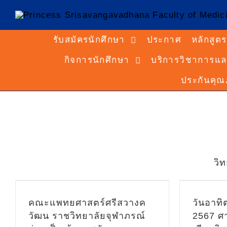
วันอาทิตย์ที่ 28 มกราคม
รับสมัครนักศึกษา
ประกาศ
หลักสูตร
2567 ศาสตราจารย์
เกียรติคุณ นายแพทย์รัชตะ
กิจการนักศึกษา
บริการวิชาการแล
รัชตะนาวิน รักษาการรอง
ประกันคุ
เลขาธิการราชวิทยาลัยจุฬาภ
รณ์ พร้อมด้วย คณะผู้บริหาร
ภ
และอาจารย์จากวิทยาลัย
Dis
แพทยศาสตร์ศรีสวางควัฒน
นัก
ราชวิทยาลัยจุฬาภรณ์ ได้เดิน
ทางไปเยี่ยมเยียนเพื่อเป็นขวัญ
มหาว
วิ
และกำลังใจให้กับนักศึกษา
a
หลักสูตรแพทยศาสตรบัณฑิต
(หลักสูตรใหม่ พ.ศ. 2563) ชั้น
ร
คณะแพทยศาสตร์ศรีสวางค
วันอาทิ
ข่าว
ปีที่ 4 ซึ่งกำลังศึกษาหลักสูตร
วัฒน ราชวิทยาลัยจุฬาภรณ์
2567 ศ
วิทยาศาสตรบัณฑิต (iBSc) ณ
ประ