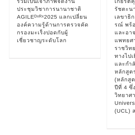
ร่วมเป็นเจ้าภาพจัดงาน
เกียรติ
University College London
เท
ประชุมวิชาการนานาชาติ
รัชตะน
(UCL) สหราชอาณาจักร
AGILEᴰˣᴿˣ2025 แลกเปลี่ยน
เลขาธิ
กิ
MD UCL - ข่าว
องค์ความรู้ด้านการตรวจคัด
รณ์ พร้
ข
กรองมะเร็งปอดกับผู้
และอาจ
ประชาสัมพันธ์
ข่าว
เชี่ยวชาญระดับโลก
แพทยศา
วิทย
ประชาสัมพันธ์
วิเทศน์
ราชวิทย
ควัฒ
สัมพันธ์ - ข่าวสาร/กิจกรรม
ทางไปเย
ให้
และกำลั
วิเทศสัมพันธ์ - ข่าวสาร/
มหา
หลักสู
th
กิจกรรม รวม
(หลักสู
ข่า
ปีที่ 4 
ง
วิทยาลัยแพทยศาสตร์ศรีสวาง
วิทยาศ
สัมพ
ภ
ควัฒน ให้การต้อนรับ Prof.
Univers
วิ
Dis
ง
Keiichi Akita ศาสตราจารย์
(UCL) 
น
ประจำภาควิชา
แพท
กายวิภาคศาสตร์ และผู้