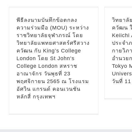
อำนวยการโรงเรียนแพทย์
มหาว
Tokyo Medical and Dental
a
ม
University ประเทศญี่ปุ่น ณ
พีธีลงนามบันทึกข้อตกลง
วิทยาล
วันที่ 11 สิงหาคม 2565
ความร่วมมือ (MOU) ระหว่าง
ควัฒน ใ
ข่า
ข่าวประชาสัมพันธ์
วิเทศน์
ราชวิทยาลัยจุฬาภรณ์ โดย
Keiichi
สัมพ
วิทยาลัยแพทยศาสตร์ศรีสวาง
ประจำภ
สัมพันธ์ - ข่าวสาร/กิจกรรม
ควัฒน กับ King’s College
กายวิภา
วิ
วิเทศสัมพันธ์ - ข่าวสาร/
London โดย St John’s
อำนวยก
College London สหราช
Tokyo M
กิจกรรม รวม
อาณาจักร วันพุธที่ 23
Univers
พฤศจิกายน 2565 ณ โรงแรม
วันที่ 
อัศวิน แกรนด์ คอนเวนชัน
หลักสี่ กรุงเทพฯ