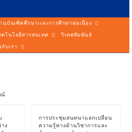
านบัณฑิตศึกษาเเละการศึกษาต่อเนื่อง
ทคโนโลยีสารสนเทศ
วิเทศสัมพันธ์
ยวกับเรา
กเปลี่ยน
ชาการและ
หว่าง
์ศรีสวาง
จุฬาภรณ์
ณ์
tohiro
vas Inc
ิมาเนะ
ม
การประชุมสนทนาแลกเปลี่ยน
่น
่าง
ความรู้ทางด้านวิชาการและ