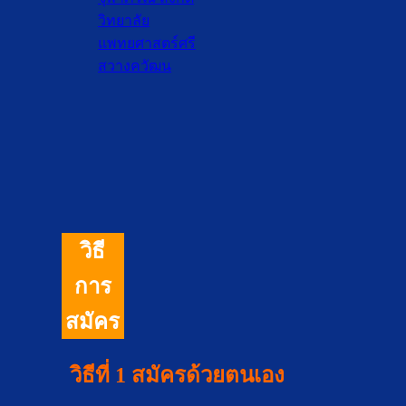
วิทยาลัย
แพทยศาสตร์ศรี
สวางควัฒน
วิธี
การ
สมัคร
วิธีที่ 1
สมัครด้วยตนเอง