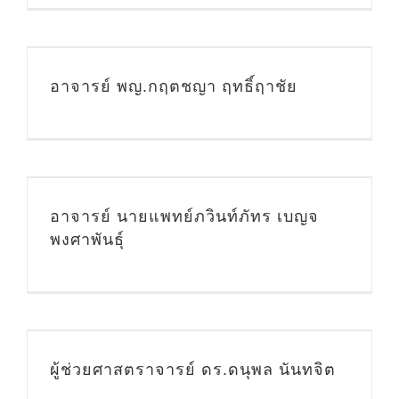
อาจารย์ พญ.กฤตชญา ฤทธิ์ฤาชัย
อาจารย์ นายแพทย์ภวินท์ภัทร เบญจ
พงศาพันธุ์
น
ผู้ช่วยศาสตราจารย์ ดร.ดนุพล นันทจิต