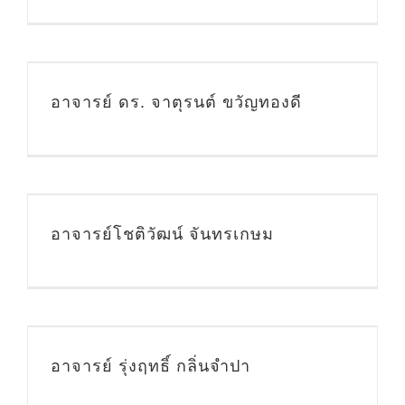
น
อาจารย์ ดร. จาตุรนต์ ขวัญทองดี
อาจารย์โชติวัฒน์ จันทรเกษม
น
อาจารย์ รุ่งฤทธิ์ กลิ่นจำปา