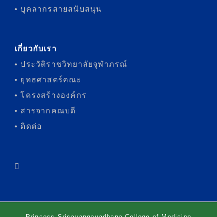
• บุคลากรสายสนับสนุน
เกี่ยวกับเรา
• ประวัติราชวิทยาลัยจุฬาภรณ์
• ยุทธศาสตร์คณะ
• โครงสร้างองค์กร
• สารจากคณบดี
• ติดต่อ
Princess Srisavangavadhana College of Medicine