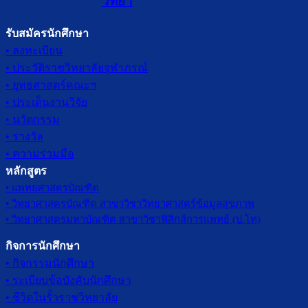
วิท
ยา
รับสมัครนักศึกษา
• ลงทะเบียน
• ประวัติราชวิทยาลัยจุฬาภรณ์
• ยุทธศาสตร์คณะฯ
• ประเด็นงานวิจัย
• นวัตกรรม
• รางวัล
• ความร่วมมือ
หลักสูตร
• แพทยศาสตรบัณฑิต
• วิทยาศาสตรบัณฑิต สาขาวิชาวิทยาศาสตร์ข้อมูลสุขภาพ
• วิทยาศาสตรมหาบัณฑิต สาขาวิชาฟิสิกส์การแพทย์ (ป.โท)
กิจการนักศึกษา
• กิจกรรมนักศึกษา
• ระเบียบข้อบังคับนักศึกษา
• ชีวิตในรั้วราชวิทยาลัย