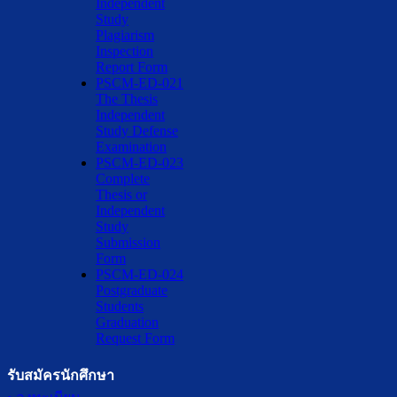
Independent
Study
Plagiarism
Inspection
Report Form
PSCM-ED-021
The Thesis
Independent
Study Defense
Examination
PSCM-ED-023
Complete
Thesis or
Independent
Study
Submission
Form
PSCM-ED-024
Postgraduate
Students
Graduation
Request Form
รับสมัครนักศึกษา