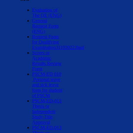
Evaluation of
The QE (ENG)
General
Request Form
(ENG)
Request Form
for Qualifying
Examination31102022.final
Scores or
Academic
Results Review
Form
PSCM-ED 010
Personal leave
and sick leave
form for student
of PSCM
PSCM-ED-012
Thesis or
Independent
Study Title
Approval
PSCM-ED-013
Thesis or