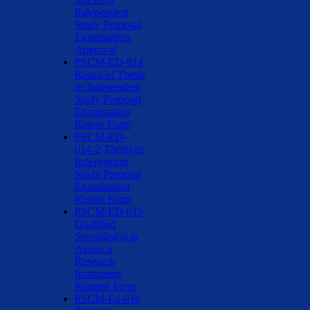
Independent
Study Proposal
Examination
Approval
PSCM-ED-014
Result of Thesis
or Independent
Study Proposal
Examination
Report Form
PSCM-ED-
014-2-Thesis or
Independent
Study Proposal
Examination
Report Form
PSCM-ED-015
Qualified
Specialist(s) to
Assess a
Research
Instrument
Request Form
PSCM-Ed-016