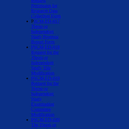
Request
Permission for
Research Data
Collection Form
P
SCM-ED-017
Thesis or
Independent
Study Progress
Report Form
PSCM-ED-018
Request for the
Thesis or
Independent
Study Title
Modification
PSCM-ED-019
Request for the
Thesis or
Independent
Study
Examination
Committee
Modification
PSCM-ED-020
The Thesis or