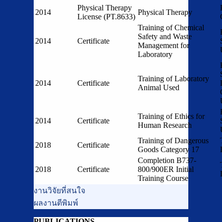
Physical Therapy
2014
Physical Therapy
License (PT.8633)
Training of Chemical
Safety and Waste
2014
Certificate
Management for
Laboratory
Training of Laboratory
2014
Certificate
Animal Used
Training of Ethics for
2014
Certificate
Human Research
Training of Dangerous
2018
Certificate
Goods Category 17
Completion B737-
2018
Certificate
800/900ER Initial
Training Course
งานวิจัยที่สนใจ
ผลงานตีพิมพ์
PUBLICATIONS