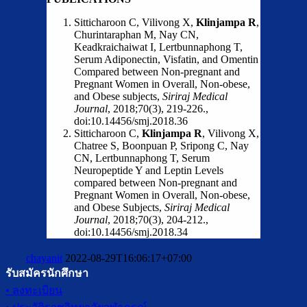
Sitticharoon C, Vilivong X,
Klinjampa R
,
Churintaraphan M, Nay CN,
Keadkraichaiwat I, Lertbunnaphong T,
Serum Adiponectin, Visfatin, and Omentin
Compared between Non-pregnant and
Pregnant Women in Overall, Non-obese,
and Obese subjects,
Siriraj Medical
Journal
, 2018;70(3), 219-226.,
doi:10.14456/smj.2018.36
Sitticharoon C,
Klinjampa R
, Vilivong X,
Chatree S, Boonpuan P, Sripong C, Nay
CN, Lertbunnaphong T, Serum
Neuropeptide Y and Leptin Levels
compared between Non-pregnant and
Pregnant Women in Overall, Non-obese,
and Obese Subjects,
Siriraj Medical
Journal
, 2018;70(3), 204-212.,
doi:10.14456/smj.2018.34
chayanit
2022-08-29T16:06:17+07:00
รับสมัครนักศึกษา
• ลงทะเบียน