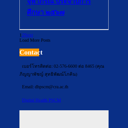
จุฬาภรณ์ ประจำปีการ
ศึกษา ๒๕๖๗
1
2
Next
Load More Posts
Contact
เบอร์โทรติดต่อ: 02-576-6600 ต่อ 8465 (คุณ
ภิญญาพัชญ์ สุทธิพัฒน์โภคิน)
Email:
dhpscm@cra.ac.th
Digital Health PSCM