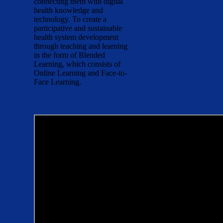
connecting them with digital
health knowledge and
technology. To create a
participative and sustainable
health system development
through teaching and learning
in the form of Blended
Learning, which consists of
Online Learning and Face-to-
Face Learning.