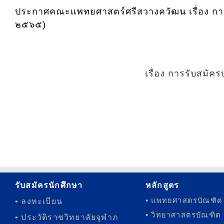
ประกาศคณะแพทยศาสตร์ศรีสวางควัฒน เรื่อง การร
๒๕๖๕)
เรื่อง การรับสมั
รับสมัครนักศึกษา
หลักสูตร
• แพทยศาสตรบัณฑิต
• ลงทะเบียน
• วิทยาศาสตรบัณฑิต
• ประวัติราชวิทยาลัยจุฬาภ