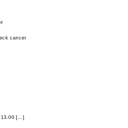
er
neck cancer
 13.00 […]