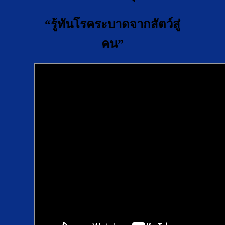
“รู้ทันโรคระบาดจากสัตว์สู่
คน”