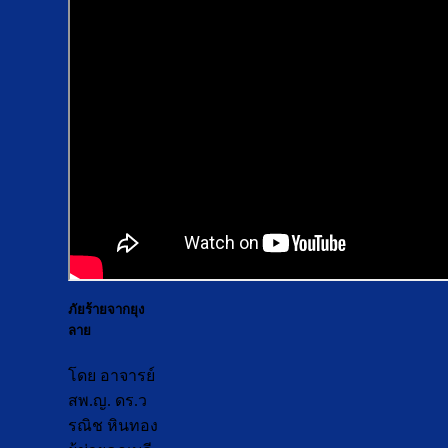
ภัยร้ายจากยุง
ลาย
โดย อาจารย์
สพ.ญ. ดร.ว
รณิช หินทอง