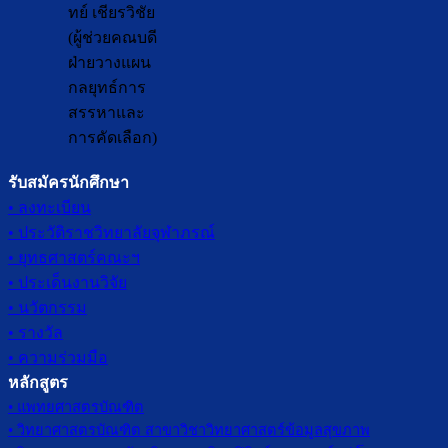
ทย์ เชียรวิชัย
(ผู้ช่วยคณบดี
ฝ่ายวางแผน
กลยุทธ์การ
สรรหาและ
การคัดเลือก)
รับสมัครนักศึกษา
• ลงทะเบียน
• ประวัติราชวิทยาลัยจุฬาภรณ์
• ยุทธศาสตร์คณะฯ
• ประเด็นงานวิจัย
• นวัตกรรม
• รางวัล
• ความร่วมมือ
หลักสูตร
• แพทยศาสตรบัณฑิต
• วิทยาศาสตรบัณฑิต สาขาวิชาวิทยาศาสตร์ข้อมูลสุขภาพ