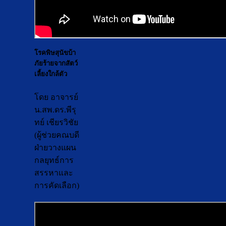
โรคพิษสุนัขบ้า
ภัยร้ายจากสัตว์
เลี้ยงใกล้ตัว
โดย อาจารย์
น.สพ.ดร.พีรุ
ทย์ เชียรวิชัย
(ผู้ช่วยคณบดี
ฝ่ายวางแผน
กลยุทธ์การ
สรรหาและ
การคัดเลือก)