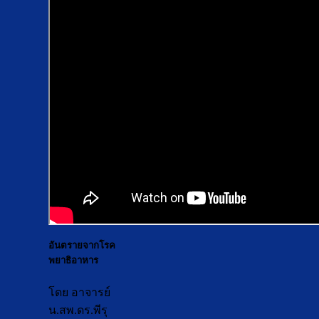
อันตรายจากโรค
พยาธิอาหาร
โดย อาจารย์
น.สพ.ดร.พีรุ