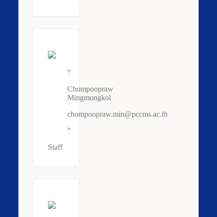
Chompoopraw
Mingmongkol
chompoopraw.min@pccms.ac.th
Staff