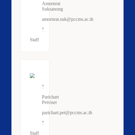
Amornrat
Suksanong
amornrat.suk@pccms.ac.th
Staff
Parichart
Petviset
parichart.pet@pccms.ac.th
Staff