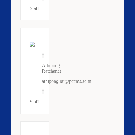
Staff
Athipong
Ratchanet
athipong.rat@pccms.ac.th
Staff