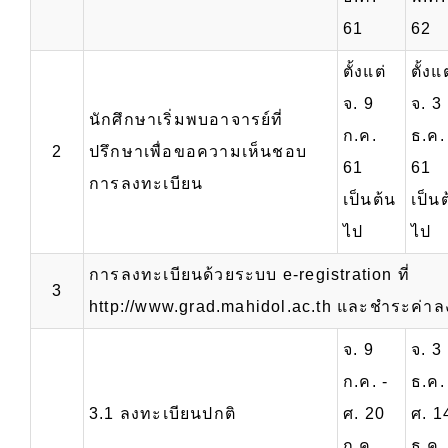
61
62
ตั้งแต่
ตั้งแต
จ. 9
จ. 3
นักศึกษาเริ่มพบอาจารย์ที่
ก.ค.
ธ.ค.
2
ปรึกษาเพื่อขอความเห็นชอบ
61
61
การลงทะเบียน
เป็นต้น
เป็น
ไป
ไป
การลงทะเบียนด้วยระบบ e-registration ที่
3
http://www.grad.mahidol.ac.th และชำระค่าล
จ. 9
จ. 3
ก.ค. -
ธ.ค.
3.1 ลงทะเบียนปกติ
ศ. 20
ศ. 1
ก.ค.
ธ.ค.