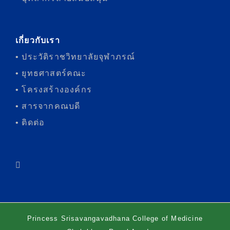
เกี่ยวกับเรา
• ประวัติราชวิทยาลัยจุฬาภรณ์
• ยุทธศาสตร์คณะ
• โครงสร้างองค์กร
• สารจากคณบดี
• ติดต่อ
Princess Srisavangavadhana College of Medicine