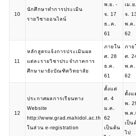
พ.ย. -
เม.ย.
นักศึกษาทำการประเมิน
10
จ. 17
จ. 1
รายวิชาออนไลน์
ธ..ค.
พ.ค.
61
62
ภายใน
ภาย
หลักสูตรแจ้งการประเมินผล
ศ. 28
ศ. 2
11
แต่ละรายวิชาประจำภาคการ
ธ.ค.
พ.ค.
ศึกษามายังบัณฑิตวิทยาลัย
61
62
ตั้งแต่
ตั้งแต
ประกาศผลการเรียนทาง
ศ. 4
พ. 2
Website
ม.ค.
12
พ.ค.
http://www.grad.mahidol.ac.th
62
เป็น
ในส่วน e-registration
เป็นต้น
ไป