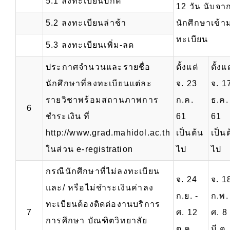
5.1 ลงทะเบียนปกติ
12 วัน นับจาก
5.2 ลงทะเบียนล่าช้า
นักศึกษาเข้า
ทะเบียน
5.3 ลงทะเบียนเพิ่ม-ลด
ประกาศจำนวนและรายชื่อ
ตั้งแต่
ตั้งแต
นักศึกษาที่ลงทะเบียนแต่ละ
จ. 23
จ. 1
รายวิชาพร้อมสถานภาพการ
ก.ค.
ธ.ค.
6
ชำระเงิน ที่
61
61
http://www.grad.mahidol.ac.th
เป็นต้น
เป็น
ในส่วน e-registration
ไป
ไป
กรณีนักศึกษาที่ไม่ลงทะเบียน
จ. 24
จ. 1
และ/ หรือไม่ชำระเงินค่าลง
ก.ย. -
ก.พ.
ทะเบียนต้องติดต่องานบริการ
7
ศ. 12
ศ. 8
การศึกษา บัณฑิตวิทยาลัย
ต.ค.
มี.ค.