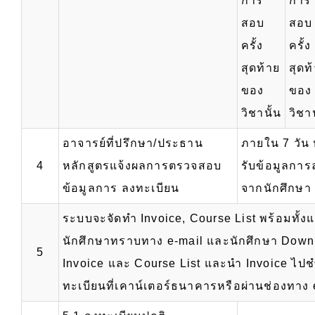
การ
การ
สอบ
สอบ
ครั้ง
ครั้ง
สุดท้าย
สุดท
ของ
ของ
วิชานั้น
วิชาน
อาจารย์ที่ปรึกษา/ประธาน
ภายใน 7 วัน 
4
หลักสูตรแจ้งผลการตรวจสอบ
รับข้อมูลการ
ข้อมูลการ ลงทะเบียน
จากนักศึกษา
ระบบจะจัดทำ Invoice, Course List พร้อมทั้งแจ
นักศึกษาทราบทาง e-mail และนักศึกษา Down
5
Invoice และ Course List และนำ Invoice ไปช
ทะเบียนที่เคาน์เตอร์ธนาคารหรือผ่านช่องทาง 