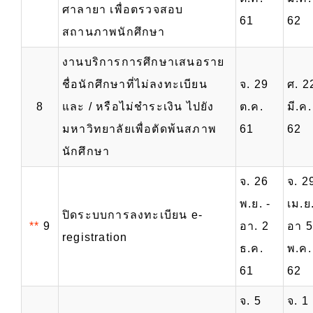
ศาลายา เพื่อตรวจสอบ
61
62
สถานภาพนักศึกษา
งานบริการการศึกษาเสนอราย
ชื่อนักศึกษาที่ไม่ลงทะเบียน
จ. 29
ศ. 2
8
และ / หรือไม่ชำระเงิน ไปยัง
ต.ค.
มี.ค.
มหาวิทยาลัยเพื่อตัดพ้นสภาพ
61
62
นักศึกษา
จ. 26
จ. 2
พ.ย. -
เม.ย.
ปิดระบบการลงทะเบียน e-
**
9
อา. 2
อา 5
registration
ธ.ค.
พ.ค.
61
62
จ. 5
จ. 1