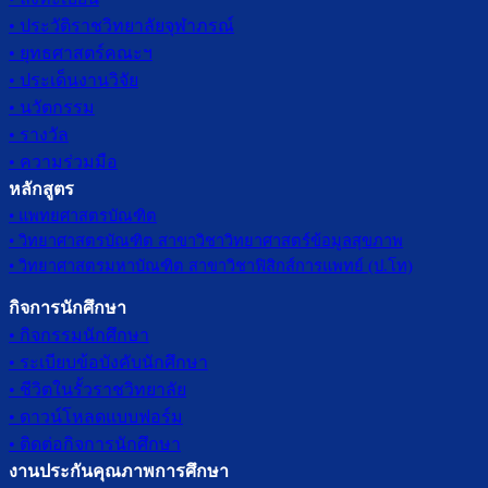
• ประวัติราชวิทยาลัยจุฬาภรณ์
• ยุทธศาสตร์คณะฯ
• ประเด็นงานวิจัย
• นวัตกรรม
• รางวัล
• ความร่วมมือ
หลักสูตร
• แพทยศาสตรบัณฑิต
• วิทยาศาสตรบัณฑิต สาขาวิชาวิทยาศาสตร์ข้อมูลสุขภาพ
• วิทยาศาสตรมหาบัณฑิต สาขาวิชาฟิสิกส์การแพทย์ (ป.โท)
กิจการนักศึกษา
• กิจกรรมนักศึกษา
• ระเบียบข้อบังคับนักศึกษา
• ชีวิตในรั้วราชวิทยาลัย
• ดาวน์โหลดแบบฟอร์ม
• ติดต่อกิจการนักศึกษา
งานประกันคุณภาพการศึกษา