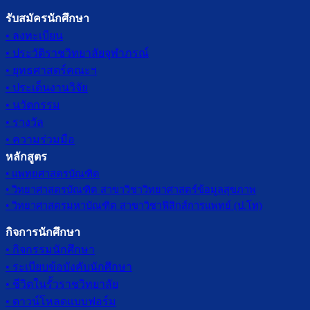
รับสมัครนักศึกษา
• ลงทะเบียน
• ประวัติราชวิทยาลัยจุฬาภรณ์
• ยุทธศาสตร์คณะฯ
• ประเด็นงานวิจัย
• นวัตกรรม
• รางวัล
• ความร่วมมือ
หลักสูตร
• แพทยศาสตรบัณฑิต
• วิทยาศาสตรบัณฑิต สาขาวิชาวิทยาศาสตร์ข้อมูลสุขภาพ
• วิทยาศาสตรมหาบัณฑิต สาขาวิชาฟิสิกส์การแพทย์ (ป.โท)
กิจการนักศึกษา
• กิจกรรมนักศึกษา
• ระเบียบข้อบังคับนักศึกษา
• ชีวิตในรั้วราชวิทยาลัย
• ดาวน์โหลดแบบฟอร์ม