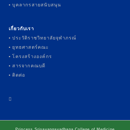
• บุคลากรสายสนับสนุน
เกี่ยวกับเรา
• ประวัติราชวิทยาลัยจุฬาภรณ์
• ยุทธศาสตร์คณะ
• โครงสร้างองค์กร
• สารจากคณบดี
• ติดต่อ
Princess Srisavangavadhana College of Medicine