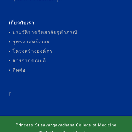
เกี่ยวกับเรา
• ประวัติราชวิทยาลัยจุฬาภรณ์
• ยุทธศาสตร์คณะ
• โครงสร้างองค์กร
• สารจากคณบดี
• ติดต่อ
Princess Srisavangavadhana College of Medicine