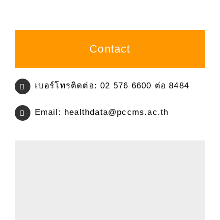
ภายใน
ประจำ
ปี
การ
Contact
ศึกษา
2564
ตาม
เบอร์โทรติดต่อ: 02 576 6600 ต่อ 8484
เกณฑ์
AUN-
Email:
healthdata@pccms.ac.th
QA
Version
4.0
ผ่าน
ทาง
ระบบ
ออนไลน์
ใน