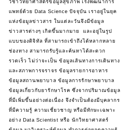
วิทยา
สวาง
ปี
วิชาวิทยาศาสตร์ข้อมูลสุขภาพ เร่งพัฒนาการ
ศาสตร
ค
การ
แพทย์ด้วย Data Science ปัจจุบัน เราอยู่ในยุค
บัณฑิต
วัฒน
ศึกษา
แห่งข้อมูลข่าวสาร ในแต่ละวันจึงมีข้อมูล
สาขา
ราช
2567
ข่าวสารต่างๆ เกิดขึ้นมากมาย และอยู่ในรูป
วิทยาศา
วิทยา
(แก้ไข
ข้อมูล
ลัย
เพิ่ม
แบบของดิจิทัล ที่สามารถเข้าถึงได้หลากหลาย
สุขภาพ
จุฬา
เติม
ช่องทาง สามารถรับรู้และค้นหาได้สะดวก
รอบ
ภรณ์
ครั้ง
รวดเร็ว ไม่ว่าจะเป็น ข้อมูลเส้นทางการเดินทาง
ที่
เปิด
ที่
1
และสภาพการจราจร ข้อมูลรายการอาหาร
รับ
1)
รอบ
นักศึกษา
ข้อมูลสถานพยาบาล ข้อมูลการรักษาพยาบาล
แฟ้ม
ใหม่
ข้อมูลเกี่ยวกับยารักษาโรค ซึ่งจากปริมาณข้อมูล
สะสม
ปี
ที่มีเพิ่มขึ้นอย่างต่อเนื่อง จึงจำเป็นต้องมีบุคลากร
ผล
2566
งาน
สาขา
ที่มีความรู้ ความเชี่ยวชาญ หรือมีทักษะเฉพาะ
(Portfoli
วิชา
อย่าง Data Scientist หรือ นักวิทยาศาสตร์
ครั้ง
วิทยาศา
ข้อมูล มาวิเคราะห์ข้อมูล ทำการต่อยอดความรู้