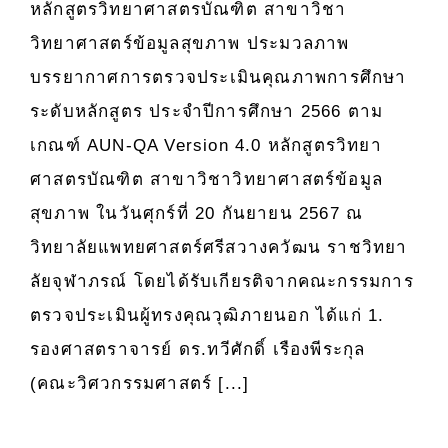
หลักสูตรวิทยาศาสตรบัณฑิต สาขาวิชา
กับ
ประเมิน
วิทยาศาสตร์ข้อมูลสุขภาพ ประมวลภาพ
คณะ
คุณภาพ
วิศวกร
บรรยากาศการตรวจประเมินคุณภาพการศึกษา
การ
มหาวิทย
ศึกษา
ระดับหลักสูตร ประจำปีการศึกษา 2566 ตาม
เทคโนโ
ระดับ
เกณฑ์ AUN-QA Version 4.0 หลักสูตรวิทยา
พระจอม
หลักสูต
ธนบุรี)
ศาสตรบัณฑิต สาขาวิชาวิทยาศาสตร์ข้อมูล
ประจำ
ประจำ
สุขภาพ ในวันศุกร์ที่ 20 กันยายน 2567 ณ
ปี
ปี
การ
วิทยาลัยแพทยศาสตร์ศรีสวางควัฒน ราชวิทยา
การ
ศึกษา
ลัยจุฬาภรณ์ โดยได้รับเกียรติจากคณะกรรมการ
ศึกษา
2566
๒๕๖๙
ตรวจประเมินผู้ทรงคุณวุฒิภายนอก ได้แก่ 1.
ตาม
เกณฑ์
รองศาสตราจารย์ ดร.ทวีศักดิ์ เรืองพีระกุล
AUN-
(คณะวิศวกรรมศาสตร์ [...]
QA
Version