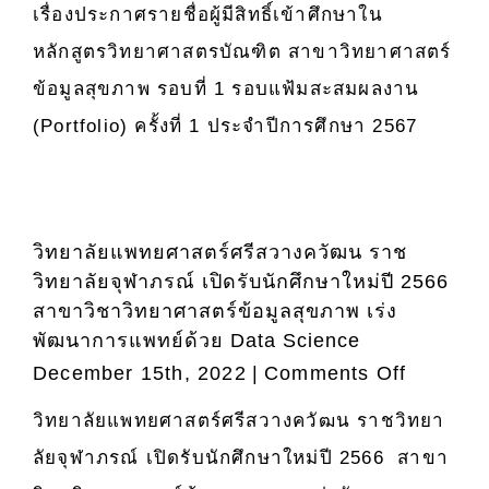
เรื่องประกาศรายชื่อผู้มีสิทธิ์เข้าศึกษาใน
แพทยศา
วิทยา
ศรี
หลักสูตรวิทยาศาสตรบัณฑิต สาขาวิทยาศาสตร์
ลัย
สวาง
จุฬา
ข้อมูลสุขภาพ รอบที่ 1 รอบแฟ้มสะสมผลงาน
ค
ภรณ์
(Portfolio) ครั้งที่ 1 ประจำปีการศึกษา 2567
วัฒน
(หลักสูตร
เรื่อง
ความ
ประกาศ
ร่วม
ราย
มือ
วิทยาลัยแพทยศาสตร์ศรีสวางควัฒน ราช
ชื่อ
กับ
วิทยาลัยจุฬาภรณ์ เปิดรับนักศึกษาใหม่ปี 2566
ผู้
คณะ
สาขาวิชาวิทยาศาสตร์ข้อมูลสุขภาพ เร่ง
มี
วิศวกรรม
พัฒนาการแพทย์ด้วย Data Science
สิทธิ์
มหาวิทยา
เข้า
on
December 15th, 2022
|
Comments Off
เทคโนโลย
ศึกษา
วิทยาลัย
พระจอมเก
วิทยาลัยแพทยศาสตร์ศรีสวางควัฒน ราชวิทยา
ใน
แพทยศา
ธนบุรี)
ลัยจุฬาภรณ์ เปิดรับนักศึกษาใหม่ปี 2566 สาขา
หลักสูตร
ศรี
ประจำ