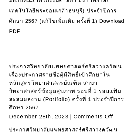
มือกับคณะวิศวกรรมศาสตร์ มหาวิทยาลัย
เข้า
เทคโนโลยีพระจอมเกล้าธนบุรี) ประจำปีการ
ศึกษา
หลักสูตร
ศึกษา 2567 (แก้ไขเพิ่มเติม ครั้งที่ 1) Download
วิทยา
PDF
ศาสตร
บัณฑิต
สาขา
วิทยาศาส
ประกาศวิทยาลัยแพทยศาสตร์ศรีสวางควัฒน
ข้อมูล
เรื่องประกาศรายชื่อผู้มีสิทธิ์เข้าศึกษาใน
สุขภาพ
หลักสูตรวิทยาศาสตรบัณฑิต สาขา
วิทยาลัย
วิทยาศาสตร์ข้อมูลสุขภาพ รอบที่ 1 รอบแฟ้ม
แพทยศาส
สะสมผลงาน (Portfolio) ครั้งที่ 1 ประจำปีการ
ศรี
ศึกษา 2567
สวาง
on
December 28th, 2023
|
Comments Off
ค
ประกาศ
วัฒน
ประกาศวิทยาลัยแพทยศาสตร์ศรีสวางควัฒน
วิทยาลัย
ราช