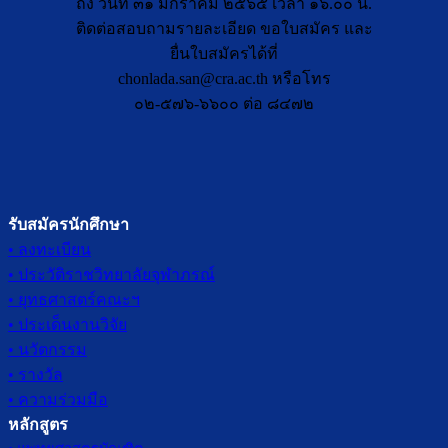
ถึง วันที่ ๓๑ มกราคม ๒๕๖๕ เวลา ๑๖.๐๐ น.
ติดต่อสอบถามรายละเอียด ขอใบสมัคร และ
ยื่นใบสมัครได้ที่
chonlada.san@cra.ac.th
หรือโทร
๐๒-๕๗๖-๖๖๐๐ ต่อ ๘๔๗๒
รับสมัครนักศึกษา
• ลงทะเบียน
• ประวัติราชวิทยาลัยจุฬาภรณ์
• ยุทธศาสตร์คณะฯ
• ประเด็นงานวิจัย
• นวัตกรรม
• รางวัล
• ความร่วมมือ
หลักสูตร